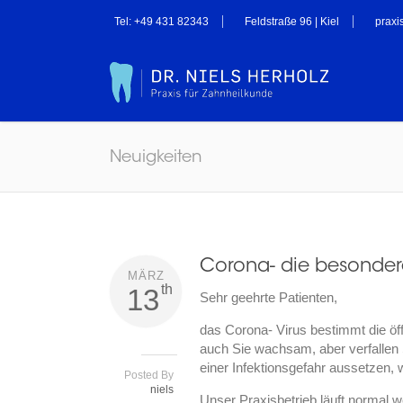
Tel: +49 431 82343
Feldstraße 96 | Kiel
praxi
Neuigkeiten
Corona- die besonder
MÄRZ
th
13
Sehr geehrte Patienten,
das Corona- Virus bestimmt die öf
auch Sie wachsam, aber verfallen Si
einer Infektionsgefahr aussetzen,
Posted By
niels
Unser Praxisbetrieb läuft normal w