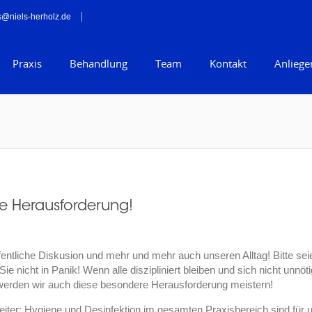
s@niels-herholz.de
Praxis
Behandlung
Team
Kontakt
Anliege
e Herausforderung!
fentliche Diskusion und mehr und mehr auch unseren Alltag! Bitte sei
e nicht in Panik! Wenn alle diszipliniert bleiben und sich nicht unnöti
 werden wir auch diese besondere Herausforderung meistern!
eiter; Hygiene und Desinfektion im gesamten Praxisbereich sind für 