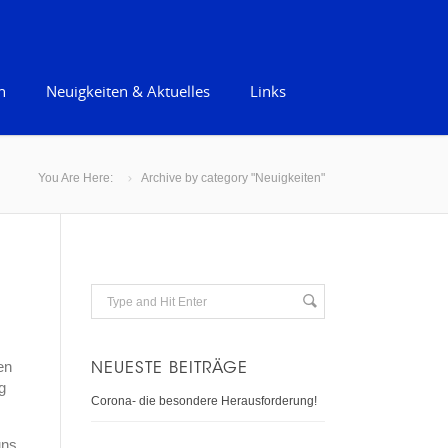
n
Neuigkeiten & Aktuelles
Links
You Are Here:
Archive by category "Neuigkeiten"
en
NEUESTE BEITRÄGE
g
Corona- die besondere Herausforderung!
uns