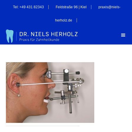
Tel: +49 431 82343
Feldstraße 96 | Kiel
praxis@niels-
herholz.de