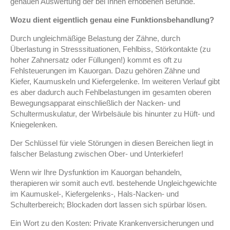
genauen Auswertung der bei Ihnen erhobenen Befunde.
Wozu dient eigentlich genau eine Funktionsbehandlung?
Durch ungleichmäßige Belastung der Zähne, durch
Überlastung in Stresssituationen, Fehlbiss, Störkontakte (zu
hoher Zahnersatz oder Füllungen!) kommt es oft zu
Fehlsteuerungen im Kauorgan. Dazu gehören Zähne und
Kiefer, Kaumuskeln und Kiefergelenke. Im weiteren Verlauf gibt
es aber dadurch auch Fehlbelastungen im gesamten oberen
Bewegungsapparat einschließlich der Nacken- und
Schultermuskulatur, der Wirbelsäule bis hinunter zu Hüft- und
Kniegelenken.
Der Schlüssel für viele Störungen in diesen Bereichen liegt in
falscher Belastung zwischen Ober- und Unterkiefer!
Wenn wir Ihre Dysfunktion im Kauorgan behandeln,
therapieren wir somit auch evtl. bestehende Ungleichgewichte
im Kaumuskel-, Kiefergelenks-, Hals-Nacken- und
Schulterbereich; Blockaden dort lassen sich spürbar lösen.
Ein Wort zu den Kosten: Private Krankenversicherungen und