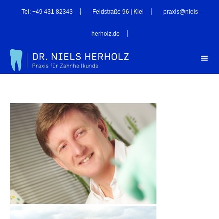
Tel: +49 431 82343
Feldstraße 96 | Kiel
praxis@niels-
herholz.de