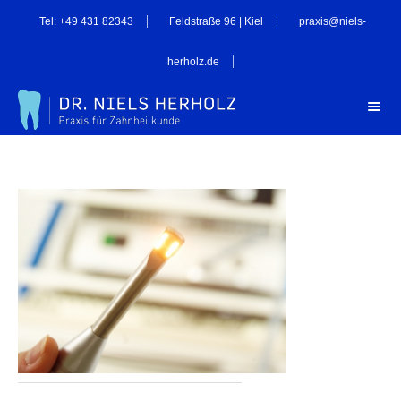
Tel: +49 431 82343
Feldstraße 96 | Kiel
praxis@niels-
herholz.de