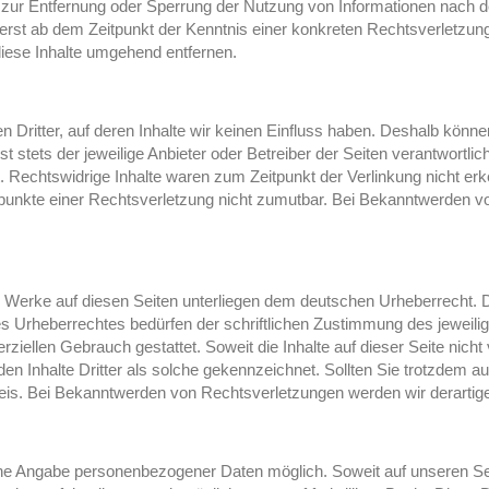
en zur Entfernung oder Sperrung der Nutzung von Informationen nach 
h erst ab dem Zeitpunkt der Kenntnis einer konkreten Rechtsverletzu
iese Inhalte umgehend entfernen.
 Dritter, auf deren Inhalte wir keinen Einfluss haben. Deshalb könn
st stets der jeweilige Anbieter oder Betreiber der Seiten verantwortli
 Rechtswidrige Inhalte waren zum Zeitpunkt der Verlinkung nicht erke
tspunkte einer Rechtsverletzung nicht zumutbar. Bei Bekanntwerden v
nd Werke auf diesen Seiten unterliegen dem deutschen Urheberrecht. D
s Urheberrechtes bedürfen der schriftlichen Zustimmung des jeweili
erziellen Gebrauch gestattet. Soweit die Inhalte auf dieser Seite nicht
den Inhalte Dritter als solche gekennzeichnet. Sollten Sie trotzdem
eis. Bei Bekanntwerden von Rechtsverletzungen werden wir derartig
ohne Angabe personenbezogener Daten möglich. Soweit auf unseren S